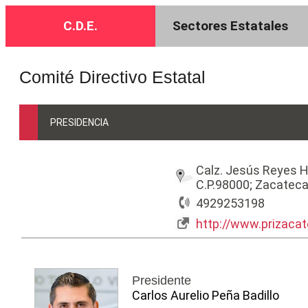
C.D.E.
Sectores Estatales
Comité Directivo Estatal
PRESIDENCIA
Calz. Jesús Reyes H
C.P.98000; Zacatec
4929253198
http://www.prizaca
Presidente
Carlos Aurelio Peña Badillo