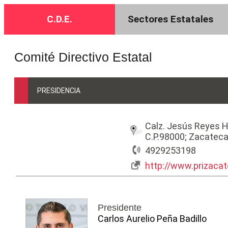
C.D.E.
Sectores Estatales
Comité Directivo Estatal
PRESIDENCIA
Calz. Jesús Reyes H
C.P.98000; Zacatec
4929253198
http://www.prizaca
Presidente
Carlos Aurelio Peña Badillo